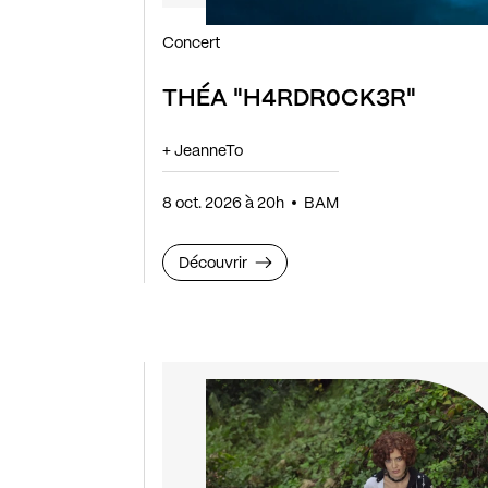
Concert
THÉA "H4RDR0CK3R"
+ JeanneTo
8 oct. 2026 à 20h
BAM
Découvrir