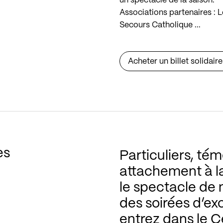
un spectacle de la saison.
Associations partenaires : 
Secours Catholique ...
Acheter un billet solidaire
es
Particuliers, té
attachement à l
le spectacle de 
des soirées d’ex
entrez dans le 