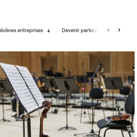
écènes entreprises
Devenir partenaire
Ils no