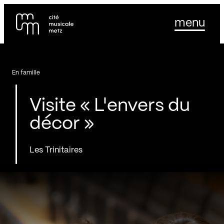
Panneau de gestion des cookies
Se rendre au
menu
Contenu principal
Pied de page
En famille
Visite « L'envers du
décor »
Les Trinitaires