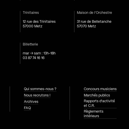
Trinitaires
Maison de l’Orchestre
12 rue des Trinitaires
31 rue de Belletanche
57000 Metz
57070 Metz
Billetterie
mar → sam : 13h-18h
03 87 74 16 16
Qui sommes-nous ?
Concours musiciens
Nous recrutons !
Marchés publics
Rapports d'activité
Archives
et C.R.
FAQ
Règlements
intérieurs