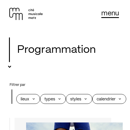
Panneau de gestion des cookies
Se rendre au
menu
Contenu principal
Pied de page
Programmation
Filtrer par
lieux
types
styles
calendrier