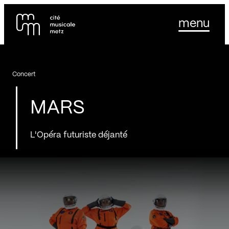
Panneau de gestion des cookies
Se rendre au
menu
Contenu principal
Pied de page
Concert
MARS
L'Opéra futuriste déjanté