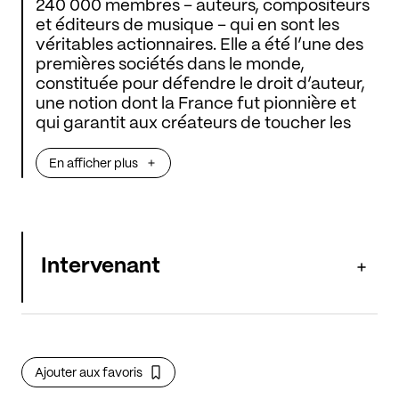
240 000 membres – auteurs, compositeurs
et éditeurs de musique – qui en sont les
véritables actionnaires. Elle a été l’une des
premières sociétés dans le monde,
constituée pour défendre le droit d’auteur,
une notion dont la France fut pionnière et
qui garantit aux créateurs de toucher les
fruits de leur travail. En plus des droits
d’auteur, la Sacem accompagne les artistes
En afficher plus
tout au long de leur carrière, en soutenant
les festivals et salles de spectacle, en
travaillant avec les collectivités et en
favorisant l’éducation artistique. La Sacem
œuvre à la fois pour ses membres et pour la
Intervenant
société, en rendant la musique vivante et
accessible partout.
Que vous soyez créateur (auteur ou
compositeur), éditeur, organisateur de
Ajouter aux favoris
manifestations en musique ou tout
simplement curieux, nous vous proposons