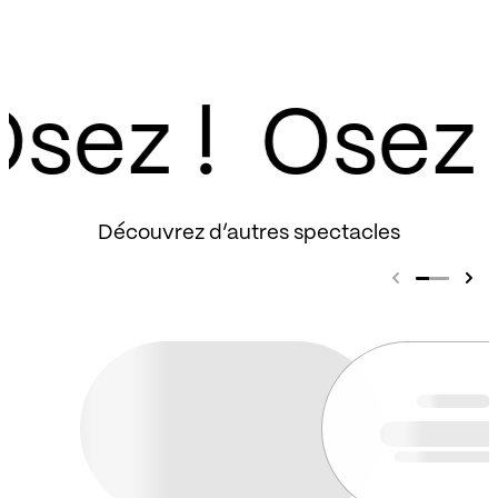
de participer à ce temps d’information et
d’échange avec Sébastien Aiguier
(Directeur territorial de la SACEM).
sez !
Vous y apprendrez notamment :
Comment devenir membre de la SACEM
?
Découvrez d’autres spectacles
Comment déposer ses œuvres et
pourquoi ?
Quelles sont les aides proposées par la
SACEM à ses membres et aux
organisateurs de spectacles et
comment en bénéficier ?
Quelles sont les obligations des
organisateurs de spectacles vis-à-vis