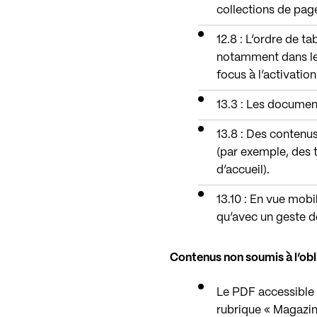
collections de page
12.8 : L’ordre de t
notamment dans le
focus à l’activatio
13.3 : Les docume
13.8 : Des contenu
(par exemple, des t
d’accueil).
13.10 : En vue mobi
qu’avec un geste de
Contenus non soumis à l’obli
Le PDF accessible d
rubrique « Magazine