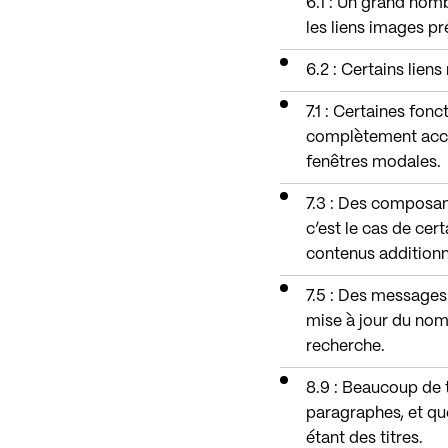
6.1 : Un grand nom
les liens images pr
6.2 : Certains liens 
7.1 : Certaines fonc
complètement acces
fenêtres modales.
7.3 : Des composant
c’est le cas de cer
contenus additionn
7.5 : Des messages 
mise à jour du nom
recherche.
8.9 : Beaucoup de 
paragraphes, et qu
étant des titres.