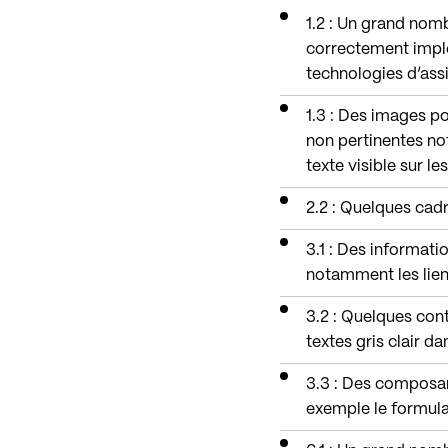
1.2 : Un grand nom
correctement impl
technologies d’ass
1.3 : Des images p
non pertinentes no
texte visible sur le
2.2 : Quelques cadr
3.1 : Des informat
notamment les lien
3.2 : Quelques con
textes gris clair d
3.3 : Des composan
exemple le formula