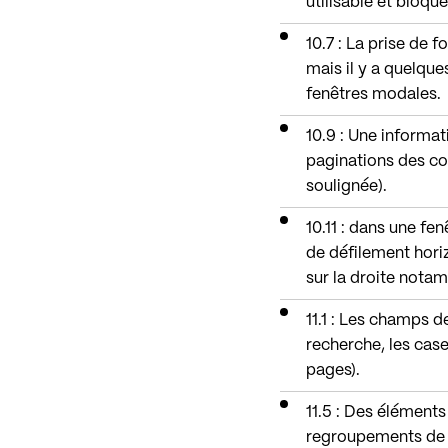
utilisable et bloqu
10.7 : La prise de f
mais il y a quelque
fenêtres modales.
10.9 : Une informa
paginations des co
soulignée).
10.11 : dans une fen
de défilement hori
sur la droite notam
11.1 : Les champs d
recherche, les case
pages).
11.5 : Des élément
regroupements de c