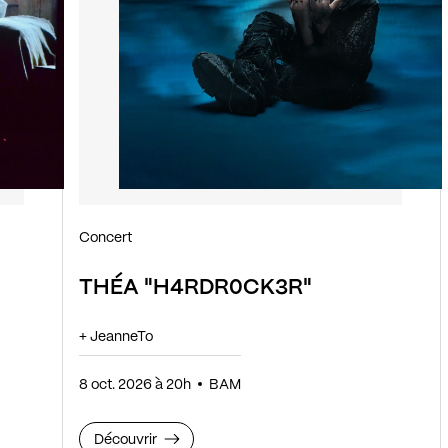
Concert
THÉA "H4RDR0CK3R"
+ JeanneTo
8 oct. 2026 à 20h
BAM
Découvrir