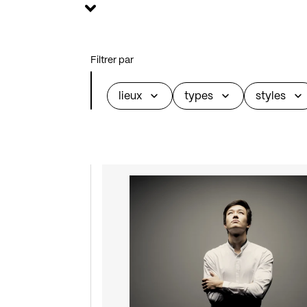
Filtrer par
lieux
types
styles