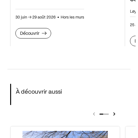
Løy
30 juin
→
29 août 2026
Hors les murs
25 a
Découvrir
D
À découvrir aussi