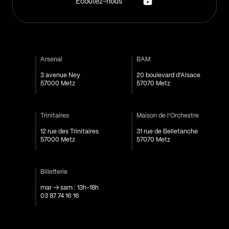
Écoutez-nous
Arsenal
BAM
3 avenue Ney
20 boulevard d'Alsace
57000 Metz
57070 Metz
Trinitaires
Maison de l’Orchestre
12 rue des Trinitaires
31 rue de Belletanche
57000 Metz
57070 Metz
Billetterie
mar → sam : 13h-18h
03 87 74 16 16