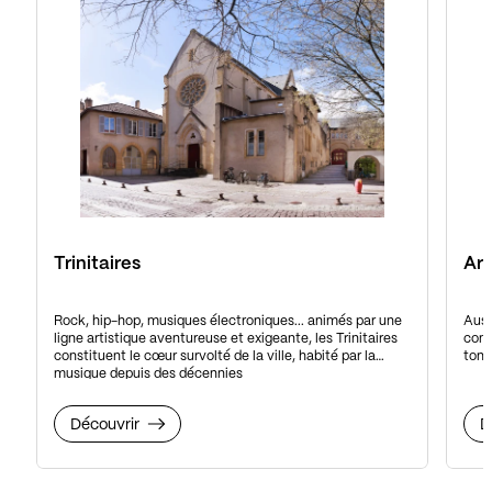
Trinitaires
Ars
Rock, hip-hop, musiques électroniques... animés par une
Auss
ligne artistique aventureuse et exigeante, les Trinitaires
cont
constituent le cœur survolté de la ville, habité par la
tons
musique depuis des décennies
Découvrir
D