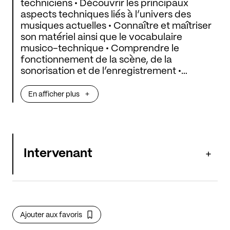
techniciens • Découvrir les principaux
aspects techniques liés à l’univers des
musiques actuelles • Connaître et maîtriser
son matériel ainsi que le vocabulaire
musico-technique • Comprendre le
fonctionnement de la scène, de la
sonorisation et de l’enregistrement •
Développer son autonomie dans la
préparation et la gestion de ses projets
En afficher plus
artistiques
Intervenant
Ajouter aux favoris