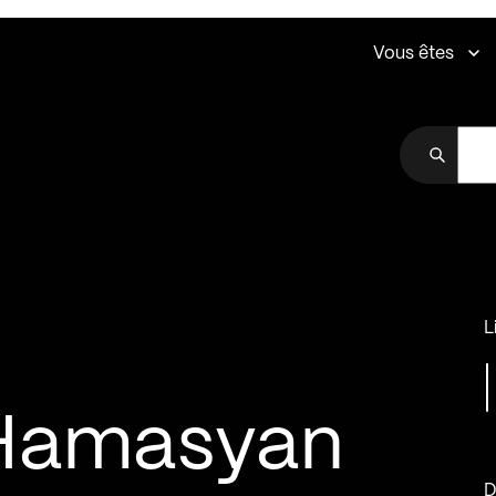
Vous êtes
L
 Hamasyan
D