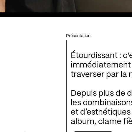
Présentation
Étourdissant : c’
immédiatement à 
traverser par la
Depuis plus de di
les combinaisons
et d’esthétiques
album, clame fiè
pour la fusion.