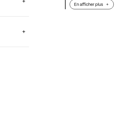
En afficher plus
Entre rêverie et 
cascades de not
Hamasyan
y mêl
progressif à l’é
avec comme poin
folklorique de s
On ressort de so
possédé.