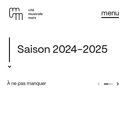
Panneau de gestion des cookies
Se rendre au
menu
Contenu principal
Pied de page
Saison 2024-2025
À ne pas manquer
Concert
Concert d'ouverture de
saison : le Concerto en
Concert
sol de Ravel