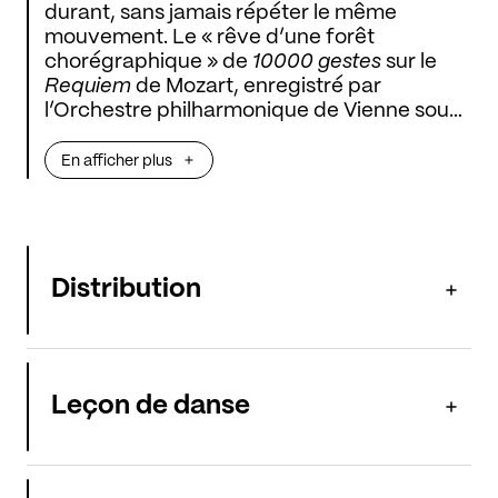
durant, sans jamais répéter le même
mouvement. Le « rêve d’une forêt
chorégraphique » de
10000 gestes
sur le
Requiem
de Mozart, enregistré par
l’Orchestre philharmonique de Vienne sous
la direction d’Herbert von Karajan, déjoue
toutes les habitudes d'écriture au profit
En afficher plus
d’une fugacité inventive. L’humanité
surgissant de ce chaos volontaire confine
au sublime.
Distribution
Leçon de danse