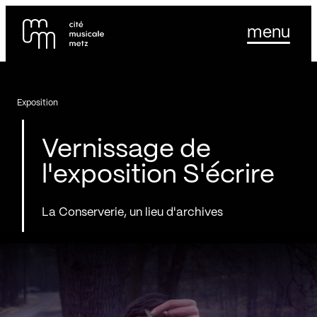
Panneau de gestion des cookies
Se rendre au
menu
Contenu principal
Pied de page
Exposition
Vernissage de
l'exposition S'écrire
La Conserverie, un lieu d'archives