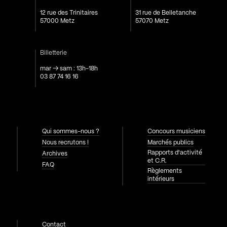
12 rue des Trinitaires
31 rue de Belletanche
57000 Metz
57070 Metz
Billetterie
mar → sam : 13h-18h
03 87 74 16 16
Qui sommes-nous ?
Concours musiciens
Nous recrutons !
Marchés publics
Rapports d'activité
Archives
et C.R.
FAQ
Règlements
intérieurs
Contact