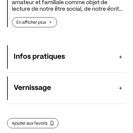
amateur et familiale comme objet de
lecture de notre être social, de notre écrit
volontaire et de notre empreinte fortuite. La
photographie de famille comme viatique.
En afficher plus
Des images comme récit de soi, pour soi, et
pour l’autre.
Infos pratiques
Vernissage
Ajouter aux favoris