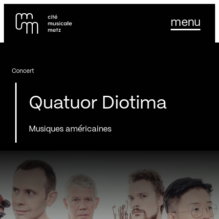
Panneau de gestion des cookies
Se rendre au
menu
Contenu principal
Pied de page
Concert
Quatuor Diotima
Musiques américaines