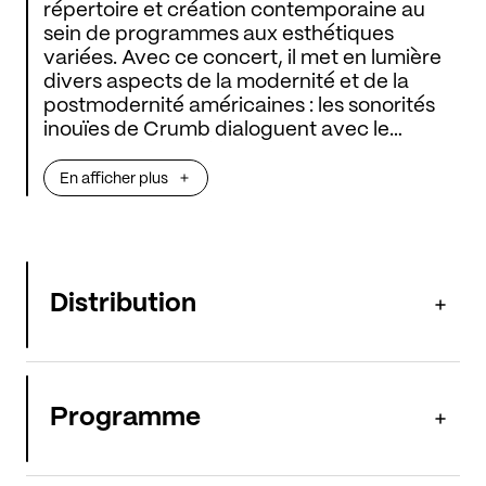
répertoire et création contemporaine au
sein de programmes aux esthétiques
variées. Avec ce concert, il met en lumière
divers aspects de la modernité et de la
postmodernité américaines : les sonorités
inouïes de Crumb dialoguent avec le
minimalisme obsédant de Reich. Pour
compléter cette immersion dans la musique
En afficher plus
de notre temps, le Quatuor Diotima
donnera en création une œuvre de la
compositrice américaine Augusta Read
Thomas.
Distribution
Programme