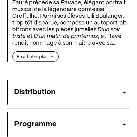
Fauré précède sa
Pavane
, élégant portrait
musical de la légendaire comtesse
Greffulhe. Parmi ses élèves, Lili Boulanger,
trop tôt disparue, composa un autoportrait
bifrons avec les pièces jumelles
D’un soir
triste
et
D’un matin de printemps
, et Ravel
rendit hommage à son maître avec sa
Berceuse sur le nom de Fauré
. Le
Trio pour
flûte, violon et piano
de Rota s’inscrit dans
En afficher plus
leur héritage, celui d’une musique à la clarté
ciselée.
Distribution
Programme