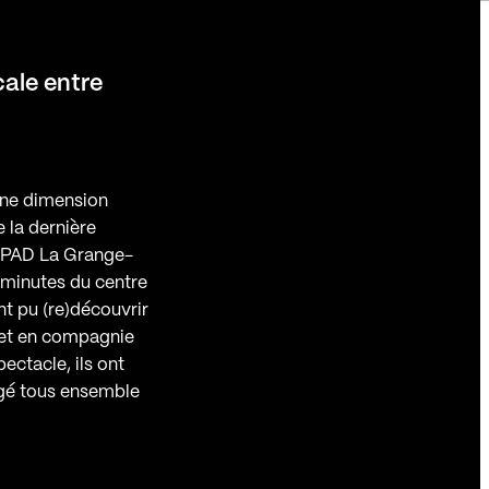
ale entre
une dimension
 la dernière
EHPAD La Grange-
 minutes du centre
nt pu (re)découvrir
cet en compagnie
pectacle, ils ont
gé tous ensemble