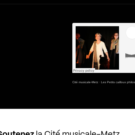
Cité musicale-Metz
·
Les Petits cailloux phil
Soutenez
la Cité musicale-Metz