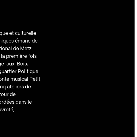
que et culturelle
phiques émane de
tional de Metz
 la première fois
ge-aux-Bois,
uartier Politique
 conte musical Petit
nq ateliers de
tour de
rdées dans le
uvreté,