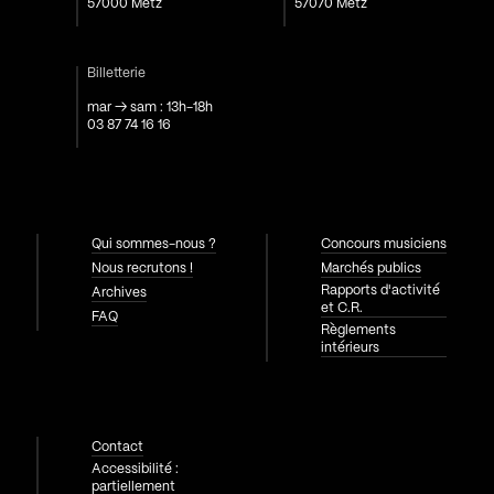
57000 Metz
57070 Metz
Billetterie
mar → sam : 13h-18h
03 87 74 16 16
Qui sommes-nous ?
Concours musiciens
Nous recrutons !
Marchés publics
Rapports d'activité
Archives
et C.R.
FAQ
Règlements
intérieurs
Contact
Accessibilité :
partiellement