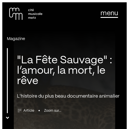
Panneau de gestion des cookies
Se rendre au
menu
Contenu principal
Pied de page
Magazine
"La Fête Sauvage" :
l’amour, la mort, le
rêve
L'histoire du plus beau documentaire animalier
Article
Zoom sur...