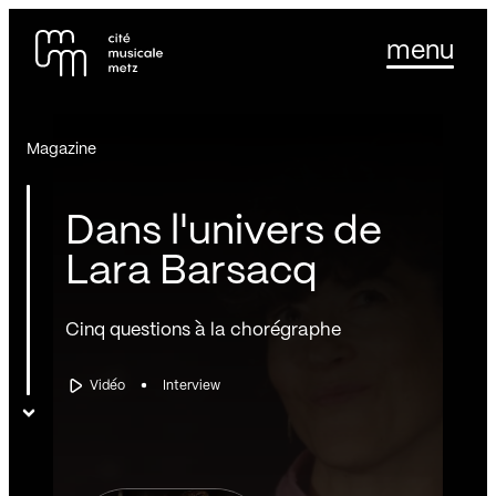
Panneau de gestion des cookies
Se rendre au
menu
Contenu principal
Pied de page
Magazine
Dans l'univers de
Lara Barsacq
Cinq questions à la chorégraphe
Vidéo
Interview