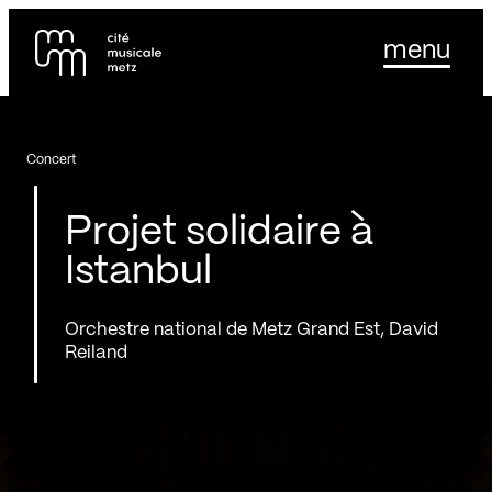
Panneau de gestion des cookies
Se rendre au
menu
Contenu principal
Pied de page
Concert
Projet solidaire à
Istanbul
Orchestre national de Metz Grand Est, David
Reiland