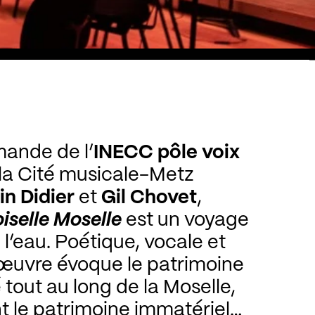
ande de l’
INECC pôle voix
la Cité musicale-Metz
n Didier
et
Gil Chovet
,
selle Moselle
est un voyage
e l’eau. Poétique, vocale et
’œuvre évoque le patrimoine
 tout au long de la Moselle,
t le patrimoine immatériel