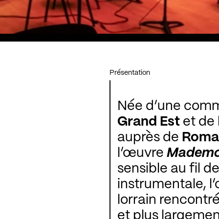
Présentation
Née d’une comm
Grand Est
et de 
auprès de
Romai
l’œuvre
Mademoi
sensible au fil d
instrumentale, l
lorrain rencontré
et plus largemen