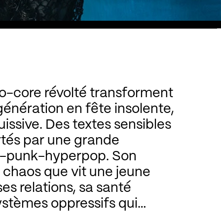
o-core révolté transforment
génération en fête insolente,
uissive. Des textes sensibles
rtés par une grande
-punk-hyperpop. Son
e chaos que vit une jeune
ses relations, sa santé
ystèmes oppressifs qui
 claque renversante et dansante.