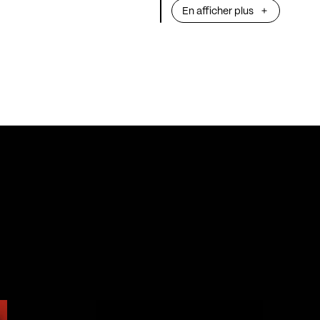
En afficher plus
JeanneTo
, c’es
s’invite dans le 
rythmes provoca
déchaînés des a
extrêmes : basse
batterie, synthés
journal intime e
ne chante pas se
et vous en faite
et le désespoir p
chanson un esp
ceux qui se sent
au milieu de tou