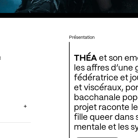
Présentation
THÉA
et son em
€
les affres d’une 
fédératrice et jo
et viscéraux, po
bacchanale pop
projet raconte l
fille queer dans 
mentale et les s
l'entourent. Une