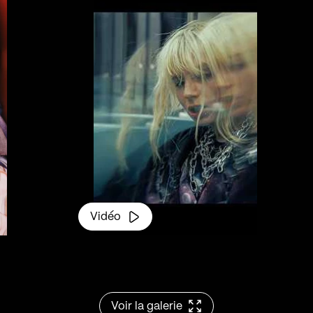
laisser submerg
et poétiques jusq
complètement. O
est arrivé là, mai
pour partir, alors
Vidéo
Voir la galerie