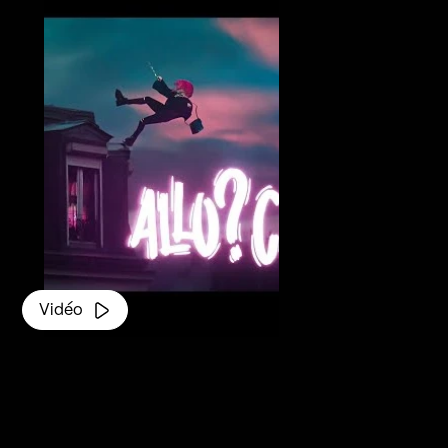
er par des nappes toxiques
u’à se faire engloutir
n ne sait plus comment on
s c’est ok. Il est trop tard
 il ne reste plus qu’à danser.
Vidéo