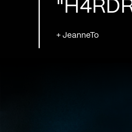
"H4RD
+ JeanneTo