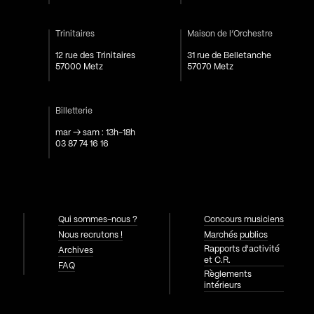
Trinitaires
Maison de l’Orchestre
12 rue des Trinitaires
31 rue de Belletanche
57000 Metz
57070 Metz
Billetterie
mar → sam : 13h-18h
03 87 74 16 16
Qui sommes-nous ?
Concours musiciens
Nous recrutons !
Marchés publics
Rapports d'activité
Archives
et C.R.
FAQ
Règlements
intérieurs