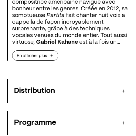
compositrice américaine navigue avec
bonheur entre les genres. Créée en 2012, sa
somptueuse
Partita
fait chanter huit voix a
cappella de façon incroyablement
surprenante, grâce à des techniques
vocales venues du monde entier. Tout aussi
virtuose,
Gabriel Kahane
est à la fois un
grand chanteur folk et un compositeur qui
rend hommage dans ses
Elevator Songs
En afficher plus
aux (extraordinaires) solistes de l’ensemble
Roomful of Teeth
. Un splendide
programme pour découvrir deux figures
phares de la nouvelle musique américaine.
Distribution
Programme