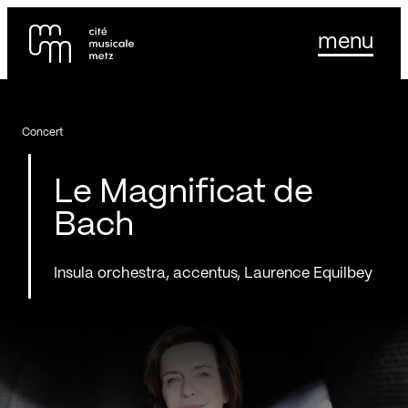
Panneau de gestion des cookies
Se rendre au
menu
Contenu principal
Pied de page
Concert
Le Magnificat de
Bach
Insula orchestra, accentus, Laurence Equilbey