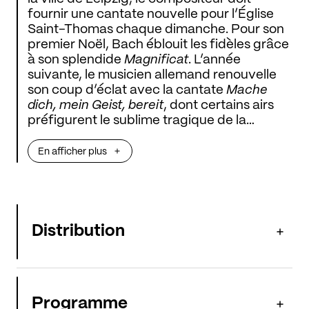
fournir une cantate nouvelle pour l’Église
Saint-Thomas chaque dimanche. Pour son
premier Noël, Bach éblouit les fidèles grâce
à son splendide
Magnificat
. L’année
suivante, le musicien allemand renouvelle
son coup d’éclat avec la cantate
Mache
dich, mein Geist, bereit
, dont certains airs
préfigurent le sublime tragique de la
Passion selon Matthieu
. Avec ses deux
ensembles (
Insula orchestra
et
accentus
)
En afficher plus
et un somptueux quatuor vocal, la cheffe
Laurence Equilbey
nous emmène enfin au
plus haut des cieux de la musique baroque
grâce au resplendissant
Gloria in excelsis
Deo
.
Distribution
Programme