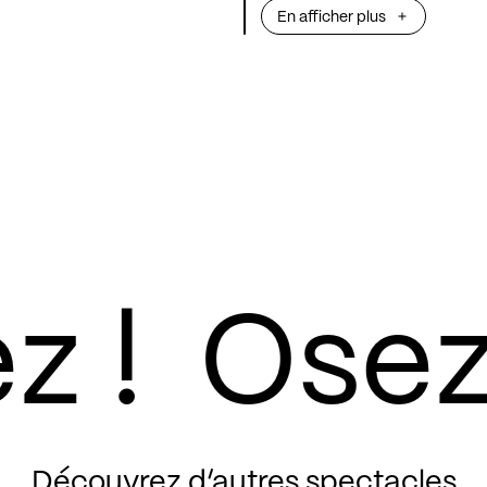
En afficher plus
de chefs-d’oeuv
originales pour 
passant par le j
folkloriques et l
vibrer petits et
séduit toutes les 
réinvente sans c
Découvrez d’autres spectacles