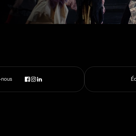
-nous
Éc