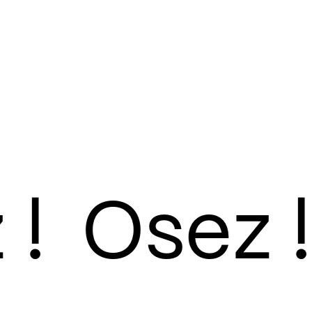
re classiques aux créations
orchestre d’harmonie, en
azz envoûtant, les rythmes
es musiques de film qui font
 grands. Un éclectisme qui
oreilles, une tradition qui se
esse.