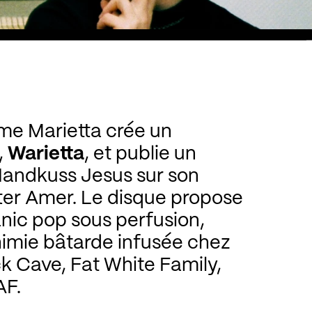
me Marietta crée un
,
Warietta
, et publie un
andkuss Jesus sur son
ter Amer. Le disque propose
anic pop sous perfusion,
himie bâtarde infusée chez
k Cave, Fat White Family,
AF.