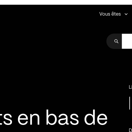
Vous êtes
L
s en bas de
D