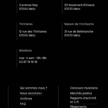
3 avenue Ney
20 boulevard d'Alsace
57000 Metz
57070 Metz
Trinitaires
Maison de l’Orchestre
12 rue des Trinitaires
31 rue de Belletanche
57000 Metz
57070 Metz
Billetterie
mar → sam : 13h-18h
03 87 74 16 16
Qui sommes-nous ?
Concours musiciens
Nous recrutons !
Marchés publics
Rapports d'activité
Archives
et C.R.
FAQ
Règlements