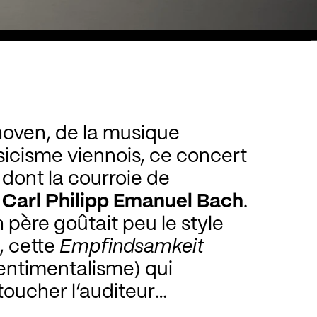
la musique
is, ce concert
e
t
Carl Philipp Emanuel Bach
.
t, cette
Empfindsamkeit
sentimentalisme) qui
toucher l’auditeur
r. Pourtant, s’il est une