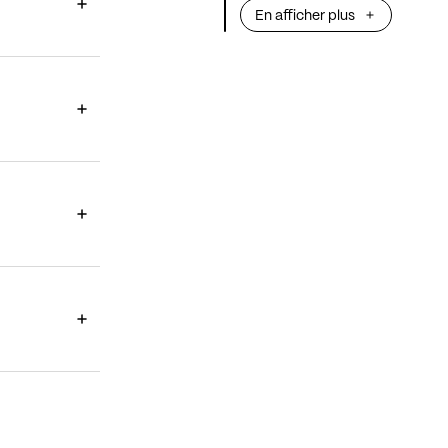
En afficher plus
musique qui touche 
c’est bien le
de Leipzig, avec son mouvement lent suave
en apesanteur.
Concerto
de Beet
mouvements enjoués,
un mouvement lent inouï,
rabroue les implorations du 
beau, peut-être, des concertos d
Beethoven.