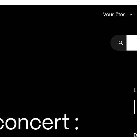
Vous êtes
L
oncert :
D