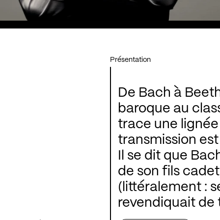
Présentation
De Bach à Beethoven, de 
baroque au classicisme vienno
trace une lignée dont la courroie d
transmission es
Il se dit que Bach père goûtait peu le style
de son fils cade
(littéralement : 
revendiquait de 
directement au cœu