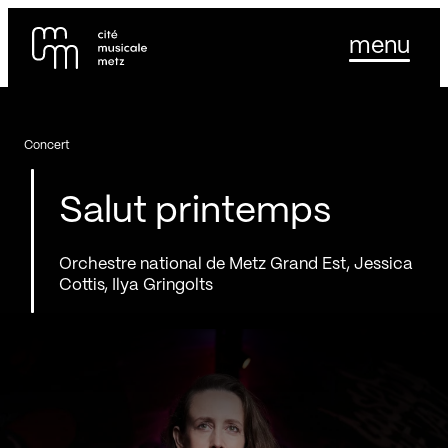
Panneau de gestion des cookies
Se rendre au
menu
Contenu principal
Pied de page
Concert
Salut printemps
Orchestre national de Metz Grand Est, Jessica
Cottis, Ilya Gringolts