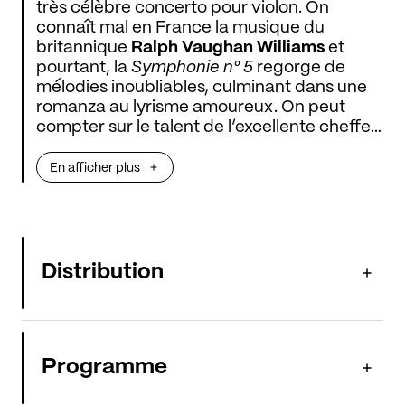
très célèbre concerto pour violon. On
connaît mal en France la musique du
britannique
Ralph Vaughan Williams
et
pourtant, la
Symphonie n° 5
regorge de
mélodies inoubliables, culminant dans une
romanza au lyrisme amoureux. On peut
compter sur le talent de l’excellente cheffe
australienne
Jessica Cottis
pour déployer
cette musique pleine d’espérance. Est-ce
En afficher plus
en raison de la promesse des fiançailles
avec Thérèse Brunswick que Beethoven
composa un concerto au lyrisme tout aussi
radieux ? Avec son archet sensible et sa
profonde humanité,
Ilya Gringolts
est le
Distribution
violoniste idéal pour interpréter ce concerto
printanier.
Programme