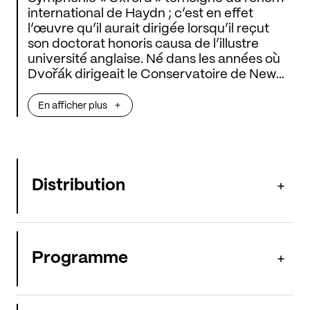
international de Haydn ; c’est en effet
l’œuvre qu’il aurait dirigée lorsqu’il reçut
son doctorat honoris causa de l’illustre
université anglaise. Né dans les années où
Dvořák dirigeait le Conservatoire de New
York, le
Concerto pour violoncelle
traduit sa
nostalgie de la Bohême, de ses paysages et
En afficher plus
de son folklore et glisse un hommage à sa
bien-aimée belle-sœur Josefína, qui venait
de décéder.
Distribution
Programme