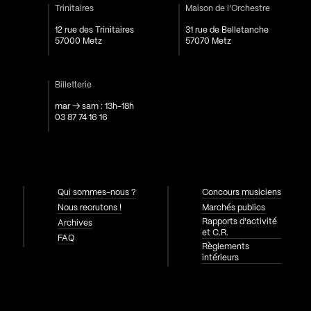
Trinitaires
Maison de l’Orchestre
12 rue des Trinitaires
31 rue de Belletanche
57000 Metz
57070 Metz
Billetterie
mar → sam : 13h-18h
03 87 74 16 16
Qui sommes-nous ?
Concours musiciens
Nous recrutons !
Marchés publics
Rapports d'activité
Archives
et C.R.
FAQ
Règlements
intérieurs