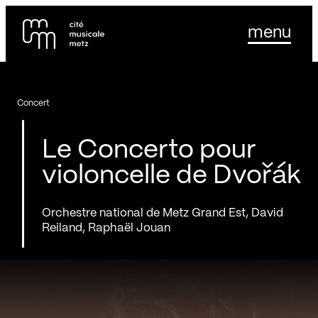
Panneau de gestion des cookies
Se rendre au
menu
Contenu principal
Pied de page
Concert
Le Concerto pour
violoncelle de Dvořák
Orchestre national de Metz Grand Est, David
Reiland, Raphaël Jouan