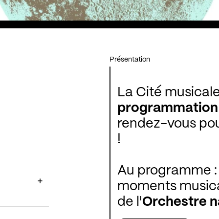
Présentation
La Cité musical
programmation
rendez-vous pou
!
Au programme : r
moments musicau
de l'
Orchestre n
pour vous faire v