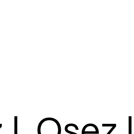
viale et pleine d’émotions
 vous une nouvelle saison
oubliable.