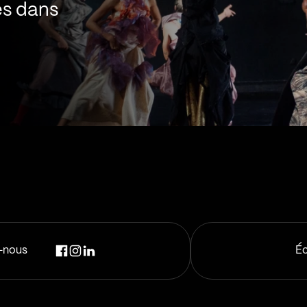
es dans
-nous
Éc