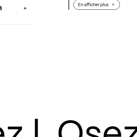
En afficher plus
n
Une soirée convi
pour ouvrir avec
qui s’annonce in