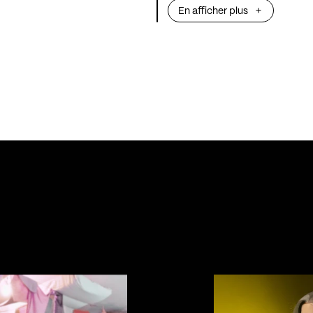
En afficher plus
sensible, souvent
réelle ou imagin
Mercutio est mo
de sens, d'émotion et
mélange de pop,
musique électro
Armé d’une clari
saxophone baryt
ainsi que d’un p
électro-trad
FR
une transe, parf
fougueuse. FRCK
gré des mélodies 