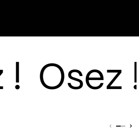
age entre Camille, Billie
nt ou encore Alain Bashung,
i suspend sa voix agile et sa
re sa guitare électrique
es textures électro pour le