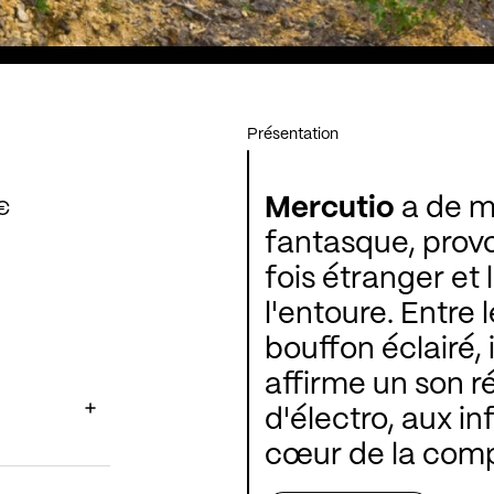
Présentation
Mercutio
a de mu
 €
fantasque, provoc
fois étranger et
l'entoure. Entre l
bouffon éclairé, 
affirme un son r
d'électro, aux in
cœur de la comp
philosophiques, 