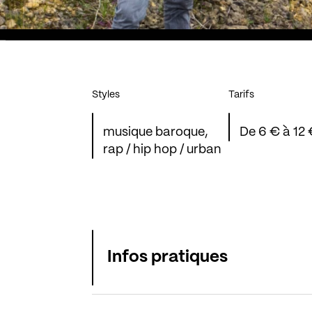
Styles
Tarifs
musique baroque,
De 6 € à 12
rap / hip hop / urban
Infos pratiques