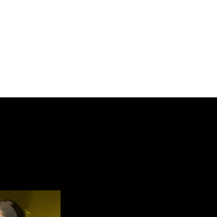
 sur fond de toile sociale,
aire. La musique de
uvante, vibrante, chargée
 de couleurs. Un savant
 de chanson, de slam, et de
nique.
nette basse, d’un
on, de saxophones alto,
aquet de machines, le duo
CK
embarque le public dans
ois douce, souvent
 s’écoute et se danse au
d’inspiration traditionnelle