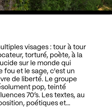
ltiples visages : tour à tour
ateur, torturé, poète, à la
 lucide sur le monde qui
e fou et le sage, c'est un
ivre de liberté. Le groupe
ésolument pop, teinté
fluences 70’s. Les textes, au
osition, poétiques et
dessinent un univers