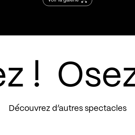
Voir la galerie
Frayant son pass
Eilish, St Vince
Aurore Mira Céti
plume acérée ent
pour le rock et s
rêve.
Découvrez d’autres spectacles