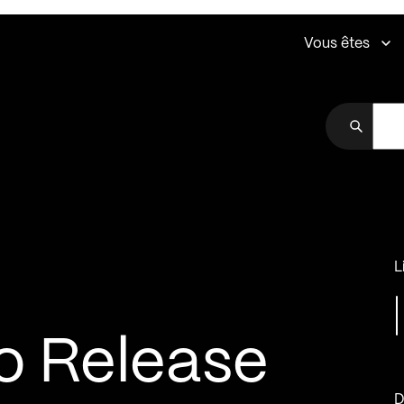
Vous êtes
L
o Release
D