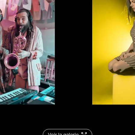
et des rythmes f
Un concert ancr
populaires, vecte
profondément h
Mira Cétii, le p
compositrice, m
Aurore Reichert 
l’étoile Mira dan
devient
Aurore M
revenir aux ori
prénom et Cétii
fond quand on y
issus de poussière