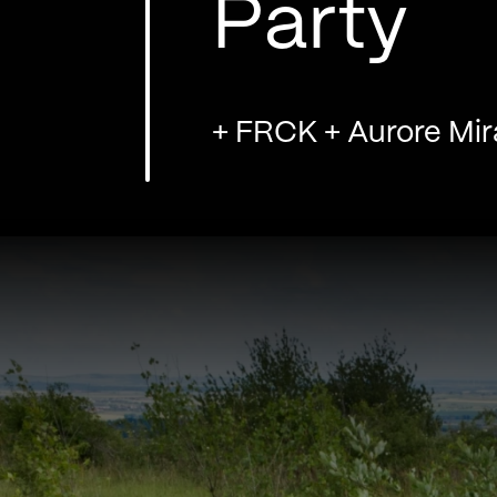
Party
+ FRCK + Aurore Mira