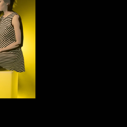
rénétiques d’un son électro.
é dans les musiques
ur de lien social,
umain.
seudonyme de l’autrice,
usicienne et productrice
- qui est inspiré du nom de
s la constellation Ceti -
ira Cétii
: Aurore pour
gines, Mira comme deuxième
 comme nom, puisqu’au
 pense : nous sommes tous
s d’étoiles, si si la famille !