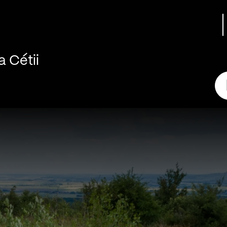
 Cétii