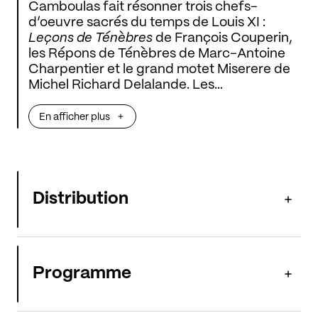
Camboulas fait résonner trois chefs-
d’oeuvre sacrés du temps de Louis XI :
Leçons de Ténèbres
de François Couperin,
les Répons de Ténèbres de Marc-Antoine
Charpentier et le grand motet Miserere de
Michel Richard Delalande. Les
compositeurs du roi donnaient alors le
meilleur de leur inspiration pour ces liturgies
En afficher plus
en musique, à la gravité recueillie – que la
cour détournait volontiers en concerts
mondains...
Distribution
Programme