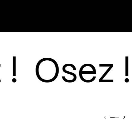
stagram, il affirme son
 plusieurs projets
ph
en 2024, un EP aux
étal et mélancoliques, suivi
c Zak. Fin 2025, il amorce
ction artistique avec les
uis
Étrange
.