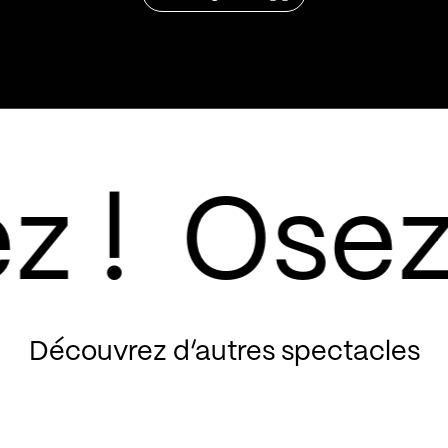
freestyles sur In
univers à travers
marquants :
Mor
sonorités trap m
de
La Brèche
ave
une nouvelle dire
singles
Terrien
p
Découvrez d’autres spectacles