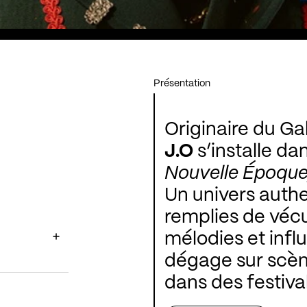
Présentation
Originaire du Ga
J.O
s’installe da
Nouvelle Époque
Un univers authe
remplies de vécu
mélodies et influ
dégage sur scèn
dans des festiv
Michel et en prem