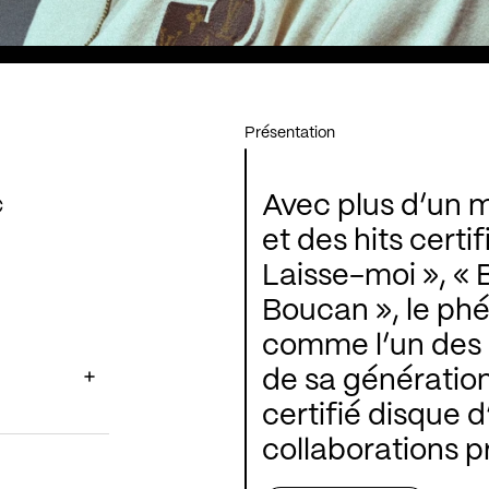
Présentation
Avec plus d’un m
€
et des hits cert
Laisse-moi », « 
Boucan », le p
comme l’un des a
de sa génératio
certifié disque
collaborations 
Naza, MHD, Fally