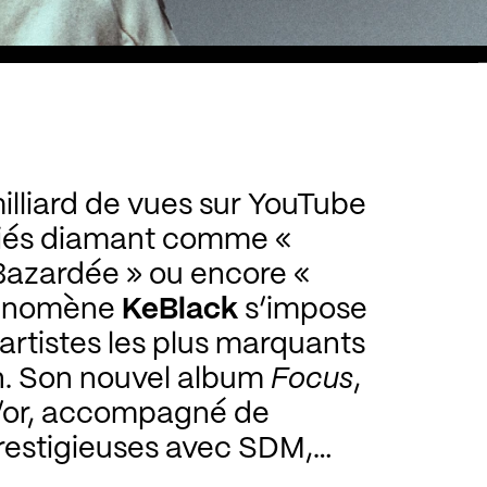
illiard de vues sur YouTube
ifiés diamant comme «
Bazardée » ou encore «
hénomène
KeBlack
s’impose
rtistes les plus marquants
n. Son nouvel album
Focus
,
 d’or, accompagné de
prestigieuses avec SDM,
 Ipupa et bien d’autres,