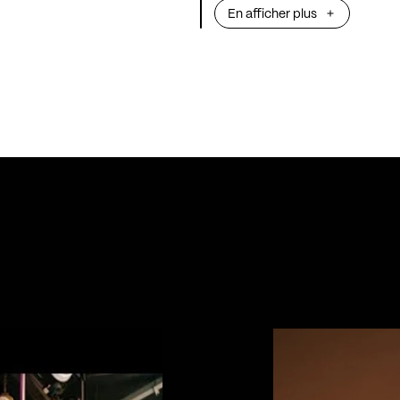
En afficher plus
promet un show à