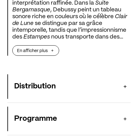
interprétation raffinée. Dans la
Suite
Bergamasque
, Debussy peint un tableau
sonore riche en couleurs où le célèbre
Clair
de Lune
se distingue par sa grâce
intemporelle, tandis que l’impressionnisme
des
Estampes
nous transporte dans des
paysages musicaux exotiques. La musique
de Chopin révèle la profondeur de l’âme
En afficher plus
humaine tandis que Liszt, par sa virtuosité
éclatante, fait scintiller
Les Jeux d’eau
et
dévoile une gravité poignante dans
Funérailles
.
Distribution
Programme