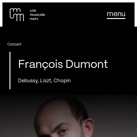
Panneau de gestion des cookies
Se rendre au
menu
Contenu principal
Pied de page
Concert
François Dumont
Debussy, Liszt, Chopin