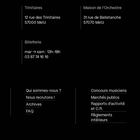
Trinitaires
Maison de l’Orchestre
12 rue des Trinitaires
31 rue de Belletanche
57000 Metz
57070 Metz
Billetterie
mar → sam : 13h-18h
03 87 74 16 16
Qui sommes-nous ?
Concours musiciens
Nous recrutons !
Marchés publics
Rapports d'activité
Archives
et C.R.
FAQ
Règlements
intérieurs