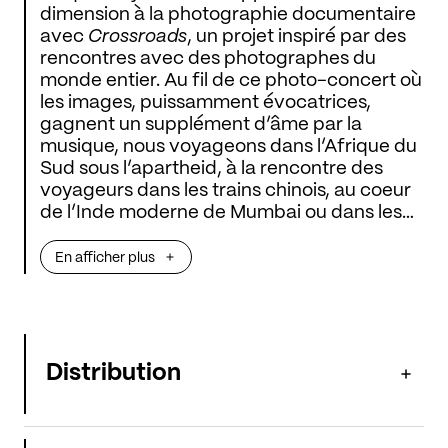
dimension à la photographie documentaire
avec
Crossroads
, un projet inspiré par des
rencontres avec des photographes du
monde entier. Au fil de ce photo-concert où
les images, puissamment évocatrices,
gagnent un supplément d’âme par la
musique, nous voyageons dans l’Afrique du
Sud sous l’apartheid, à la rencontre des
voyageurs dans les trains chinois, au coeur
de l’Inde moderne de Mumbai ou dans les
vestiges de la sidérurgie luxembourgeoise.
Une fresque vivante, vibrante, créée par
En afficher plus
des artistes partageant la même
fascination pour l’instant présent et le
temps suspendu.
Distribution