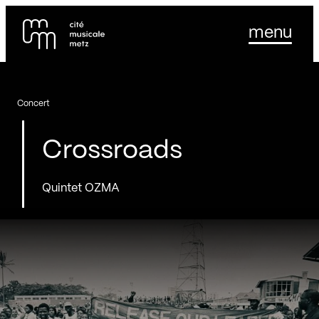
Panneau de gestion des cookies
Se rendre au
menu
Contenu principal
Pied de page
Concert
Crossroads
Quintet OZMA