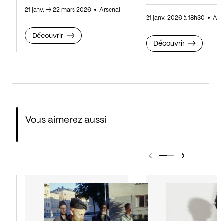
21 janv.
→
22 mars 2026
Arsenal
21 janv. 2026 à 18h30
Ar
Découvrir
Découvrir
Vous aimerez aussi