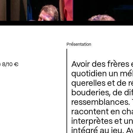
Présentation
Avoir des frères 
) 8/10 €
quotidien un mél
querelles et de réconcili
bouderies, de diffé
ressemblances. Toute
racontent en chansons 
interprètes et un régiss
intégré au jeu. Avec émotion et simpl