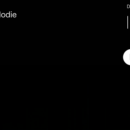
D
lodie