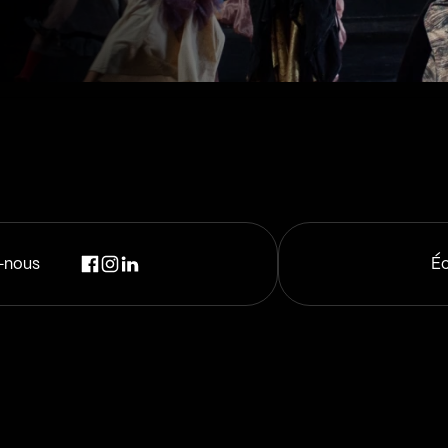
-nous
Éc