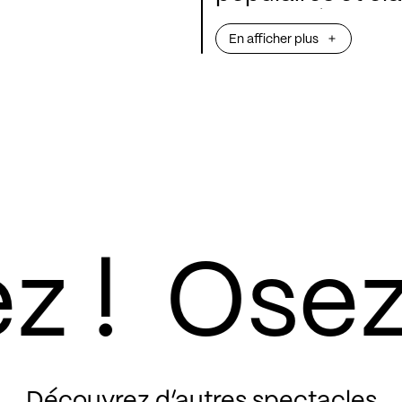
au XXe siècle et
En afficher plus
avec une incursion au Brésil. Mêlant à la
musique des ane
compositeurs, sur
parcours personnel,
réchauffe de sa
Découvrez d’autres spectacles