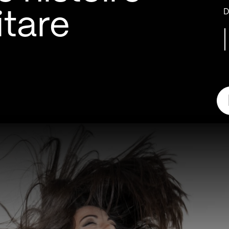
D
itare