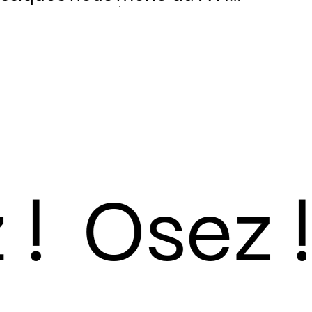
 de l’Espagne à la France,
cdotes sur les
 son instrument et sur son
 la virtuose nous
 flamme !