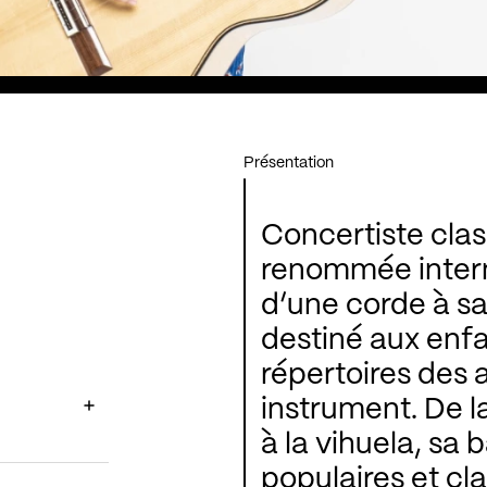
Présentation
Concertiste cla
renommée internati
d’une corde à sa guit
destiné aux enfants, elle
répertoires des ancêtres 
instrument. De la guitare ba
à la vihuela, sa balade dans les musiques
populaires et classiques nous mène du XVIe