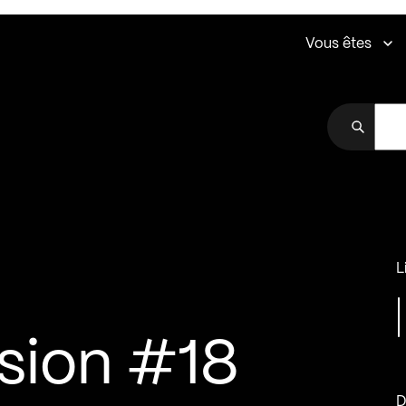
Vous êtes
L
sion #18
D