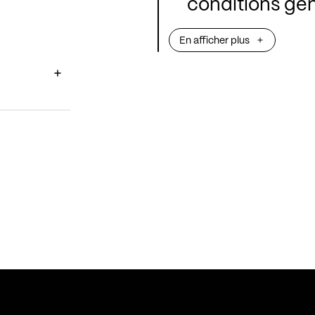
conditions gén
travailleur in
En afficher plus
mise en perspe
des pratiques 
quelques autr
métiers de mus
discussion ouv