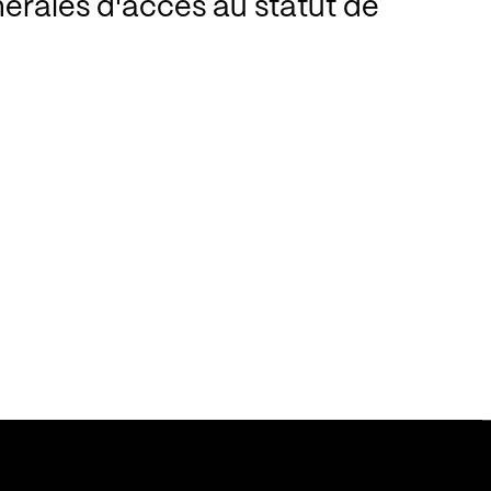
érales d'accès au statut de
termittent du spectacle
ctive de l'intermittence et
artistiques et techniques
es aspects sociaux des
icien et de technicien
erte avec les participants