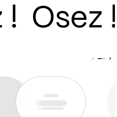
 modifications structurelles
n de trouver les bons
partenaires locaux,
ernationaux
la base du projet, le définir
un dossier artistique
 mieux communiquer
ersonnage
graphie, choisir des photos,
ossier artistique et le faire