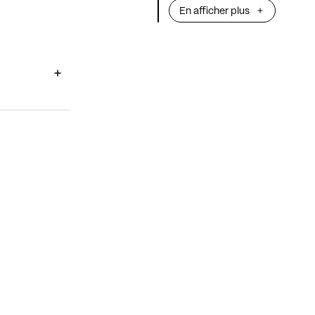
En afficher plus
Projet et envi
Définir les obj
projet
Déterminer un
culturel
Délimiter son 
secteur
Spécifier la p
dans son proje