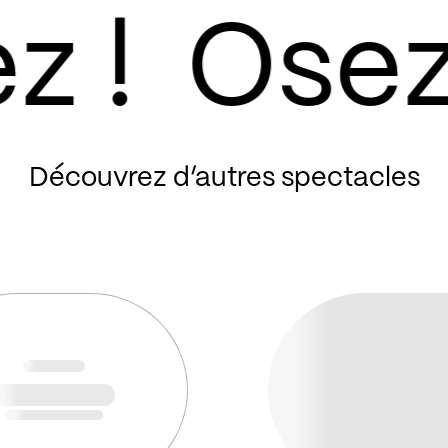
S'informer des
du secteur afi
partenaires
Identifier les 
nationaux, int
Découvrez d’autres spectacles
Le concept est 
par écrit dans 
permettra de
Trouver son p
Écrire une bio
des visuels
Composer son d