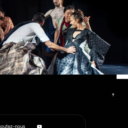
 bons côtés de son projet
imple)
 vocabulaire selon
 action artistique et
ien avec les lieux de diffusion
ls innovant pour la promotion
outez-nous