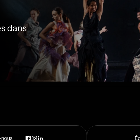
es dans
Promouvoir les
(être clair et s
Utiliser le bon
l’interlocuteur
Construire une
culturelle en l
Avoir des outi
-nous
Éc