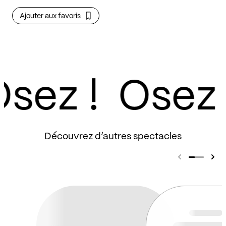
La presse nationale
Ajouter aux favoris
La presse spécialisée
La PQR
La presse web
Comment créer son carnet d’adresses +
sez !
linkedln
L’importance des Sociétés Civiles
(Sacem, spedidam, adami etc).
Découvrez d’autres spectacles
Les demandes de subventions
Comment solliciter les médias + matrice
de lettre/mail
Facultatif : gestion des réseaux (Tik Tok,
Instagram, Facebook)