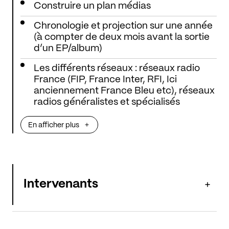
Construire un plan médias
Chronologie et projection sur une année
(à compter de deux mois avant la sortie
d’un EP/album)
Les différents réseaux : réseaux radio
France (FIP, France Inter, RFI, Ici
anciennement France Bleu etc), réseaux
radios généralistes et spécialisés
(Europe 1, Europe 2, RTL, NRJ, FUN,
etc.), réseaux associatif (Quota,
En afficher plus
Ferarock, Campus France), réseau
Yacast – Muzicenter, radios locales,
webradios et identification des radios
clés Europe ( SR pour l’Allemange, RTBF
pour la Belgique, RTS Suisse etc)
Intervenants
Cibler les émissions spécialisées en
radios : Sud Radio Loft Music, etc.