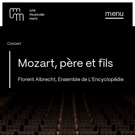
Panneau de gestion des cookies
Se rendre au
menu
Contenu principal
Pied de page
Concert
Mozart, père et fils
Florent Albrecht, Ensemble de L'Encyclopédie