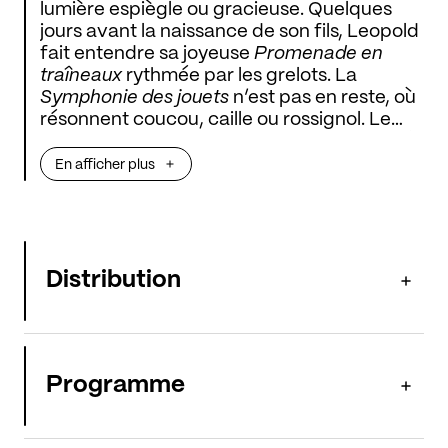
lumière espiègle ou gracieuse. Quelques
jours avant la naissance de son fils, Leopold
fait entendre sa joyeuse
Promenade en
traîneaux
rythmée par les grelots. La
Symphonie des jouets
n’est pas en reste, où
résonnent coucou, caille ou rossignol. Le
jeune Wolfgang fera fructifier cette gaieté
en félicité heureuse dans ses pages les plus
En afficher plus
sereines, telles la
Serenata notturna
ou le
Concerto
nº 13 de 1783.
Distribution
Programme