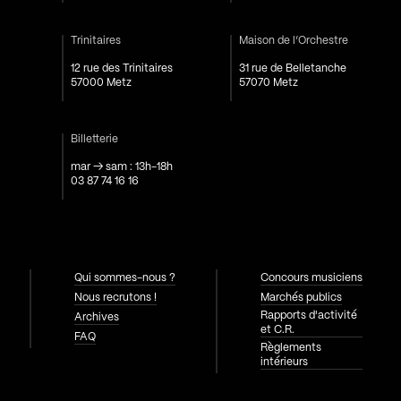
Trinitaires
Maison de l’Orchestre
12 rue des Trinitaires
31 rue de Belletanche
57000 Metz
57070 Metz
Billetterie
mar → sam : 13h-18h
03 87 74 16 16
Qui sommes-nous ?
Concours musiciens
Nous recrutons !
Marchés publics
Rapports d'activité
Archives
et C.R.
FAQ
Règlements
intérieurs