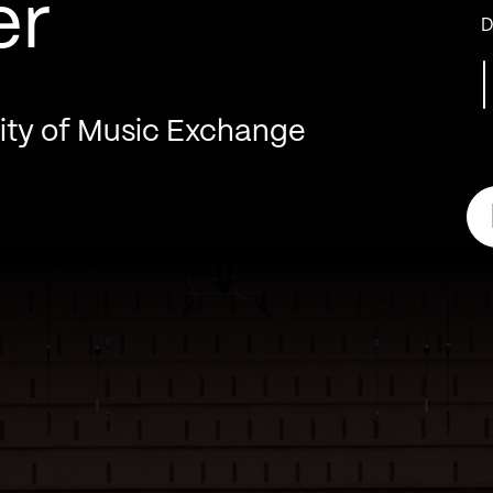
er
D
ty of Music Exchange