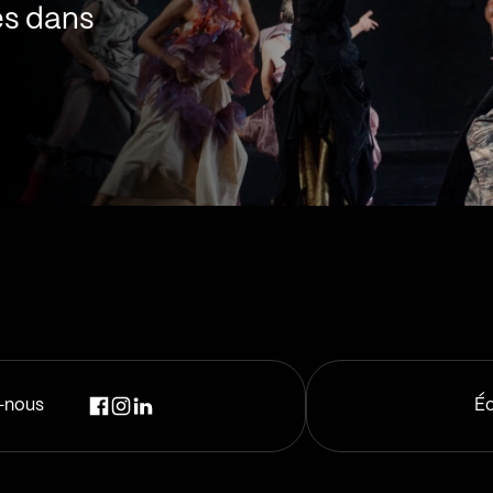
es dans
-nous
Éc