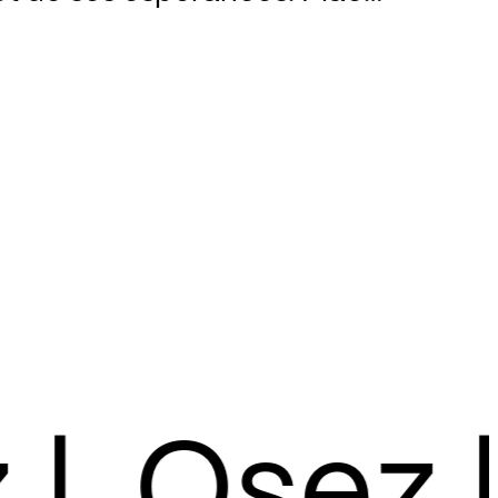
n de David Reiland,
onal de Metz Grand Est,
ifique chœur de la radio
 incroyable casting de
 français et internationaux,
rsion mémorable de ce