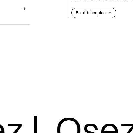
sous la directio
En afficher plus
l’Orchestre nati
associé au magn
flamande et à un
jeunes chanteurs
donnera une ve
chef-d'œuvre.