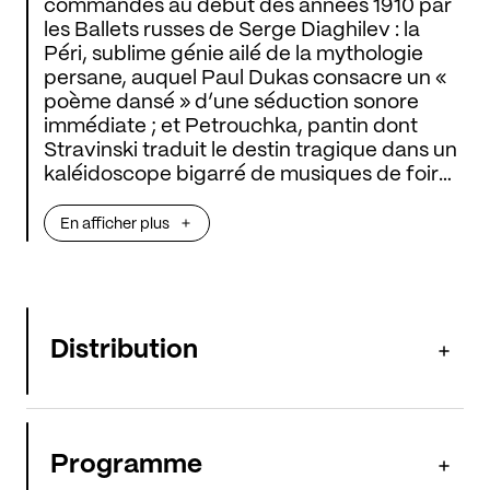
commandés au début des années 1910 par
les Ballets russes de Serge Diaghilev : la
Péri, sublime génie ailé de la mythologie
persane, auquel Paul Dukas consacre un «
poème dansé » d’une séduction sonore
immédiate ; et Petrouchka, pantin dont
Stravinski traduit le destin tragique dans un
kaléidoscope bigarré de musiques de foire
et de chants populaires. Sous les doigts
incomparables du pianiste anglais Benjamin
En afficher plus
Grosvenor, Ravel ajoute à ce panorama son
concerto empli d’accents de jazz, avec un
mouvement lent à la grâce mozartienne,
d’une beauté à couper le souffle.
Distribution
Programme