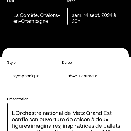
Lieu
Dates
La Comète, Châlons-
sam. 14 sept. 2024 à
en-Champagne
20h
Style
Durée
symphonique
1h45 + entracte
Présentation
L’Orchestre national de Metz Grand Est
confie son ouverture de saison à deux
figures imaginaires, inspiratrices de ballets