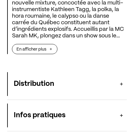
nouvelle mixture, concoctée avec la multi-
instrumentiste Kathleen Tagg, la polka, la
hora roumaine, le calypso ou la danse
carrée du Québec constituent autant
d’ingrédients explosifs. Accueillis par la MC
Sarah MK, plongez dans un show sous le
signe de la fête et de la danse et savourez
un cocktail revigorant !
En afficher plus
Distribution
Infos pratiques