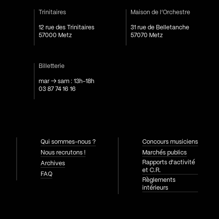
Trinitaires
Maison de l’Orchestre
12 rue des Trinitaires
31 rue de Belletanche
57000 Metz
57070 Metz
Billetterie
mar → sam : 13h-18h
03 87 74 16 16
Qui sommes-nous ?
Concours musiciens
Nous recrutons !
Marchés publics
Rapports d'activité
Archives
et C.R.
FAQ
Règlements
intérieurs