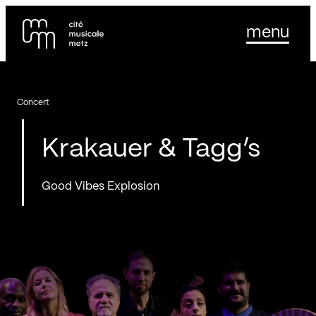
Panneau de gestion des cookies
Se rendre au
menu
Contenu principal
Pied de page
Concert
Krakauer & Tagg’s
Good Vibes Explosion