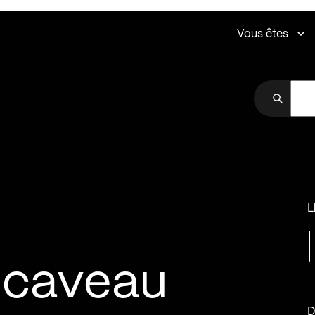
Vous êtes
L
 caveau
D